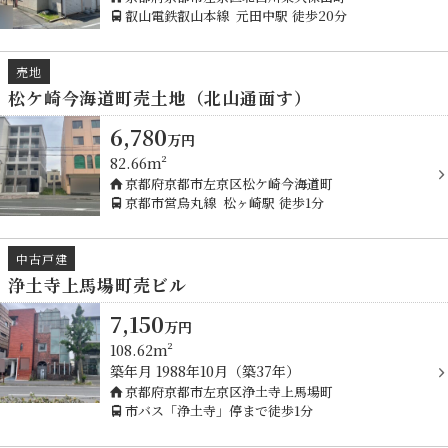
叡山電鉄叡山本線
元田中駅
徒歩20分
売地
松ケ崎今海道町売土地（北山通面す）
6,780
万
円
82.66m²
京都府京都市左京区松ケ崎今海道町
京都市営烏丸線
松ヶ崎駅
徒歩1分
中古戸建
浄土寺上馬場町売ビル
7,150
万
円
108.62m²
築年月
1988年10月（築37年）
京都府京都市左京区浄土寺上馬場町
市バス「浄土寺」停まで徒歩1分