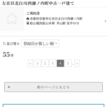
左京区北白川西瀬ノ内町中古一戸建て
ご成約済
京都府京都市左京区北白川西瀬ノ内町
叡山電鉄叡山本線
茶山駅
徒歩10分
並び替え
55
件
«
1
2
3
4
5
..
»
前のページにもどる