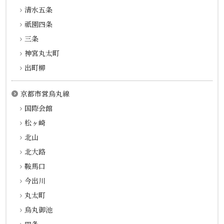
清水五条
祇園四条
三条
神宮丸太町
出町柳
京都市営烏丸線
国際会館
松ヶ崎
北山
北大路
鞍馬口
今出川
丸太町
烏丸御池