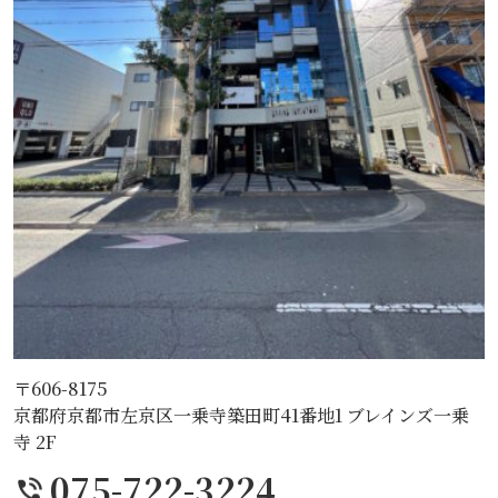
〒606-8175
京都府京都市左京区一乗寺築田町41番地1 ブレインズ一乗
寺 2F
075-722-3224