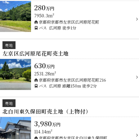
280
万
円
7950.3m²
京都府京都市左京区広河原尾花町
バス
広河原
徒歩1分
売地
左京区広河原尾花町売土地
630
万
円
2531.28m²
京都府京都市左京区広河原尾花町216
バス
広河原
距離150m
徒歩2分
売地
北白川東久保田町売土地（上物付）
3,980
万
円
114.14m²
京都府京都市左京区北白川東久保田町