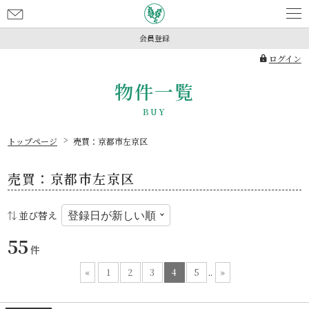
お
問
会員登録
い
ログイン
合
わ
物件一覧
せ
トップページ
売買：京都市左京区
売買：京都市左京区
並び替え
55
件
«
1
2
3
4
5
..
»