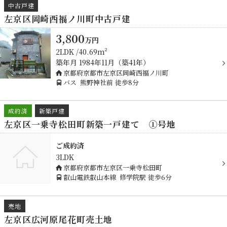
中古戸建
左京区岡崎西福ノ川町中古戸建
3,800
万
円
2LDK
40.69m²
築年月
1984年11月（築41年）
京都府京都市左京区岡崎西福ノ川町
バス
熊野神社前
徒歩8分
成約済
新築戸建
左京区一乗寺松田町新築一戸建て ①号地
ご成約済
3LDK
京都府京都市左京区一乗寺松田町
叡山電鉄叡山本線
修学院駅
徒歩6分
売地
左京区広河原尾花町売土地