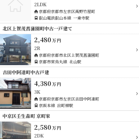
2LDK
京都府京都市左京区高野竹屋町
叡山電鉄叡山本線
一乗寺駅
北区上賀茂菖蒲園町中古一戸建て
2,480
万
円
2R
京都府京都市北区上賀茂菖蒲園町
京都市営烏丸線
北山駅
吉田中阿達町中古戸建
4,380
万
円
3K
京都府京都市左京区吉田中阿達町
京阪本線
出町柳駅
中京区壬生森町 京町家
2,580
万
円
2DK