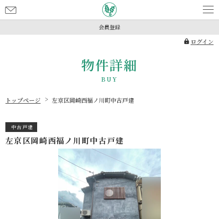
お
問
会員登録
い
ログイン
合
わ
物件詳細
せ
トップページ
左京区岡崎西福ノ川町中古戸建
中古戸建
左京区岡崎西福ノ川町中古戸建