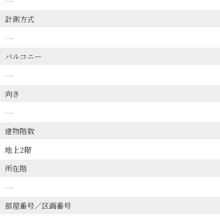
---
計測方式
---
バルコニー
---
向き
---
建物階数
地上2階
所在階
---
部屋番号／区画番号