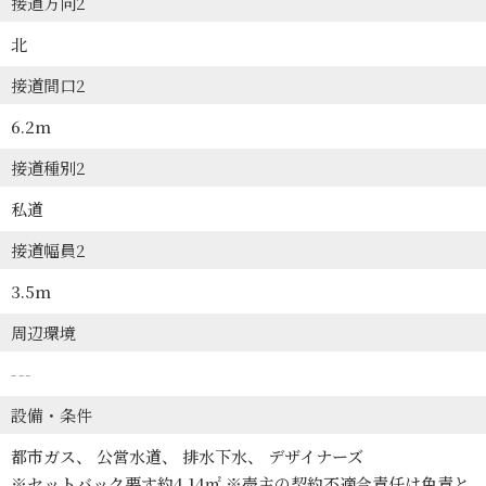
接道方向2
北
接道間口2
6.2m
接道種別2
私道
接道幅員2
3.5m
周辺環境
---
設備・条件
都市ガス
公営水道
排水下水
デザイナーズ
※セットバック要す約4.14㎡ ※売主の契約不適合責任は免責と